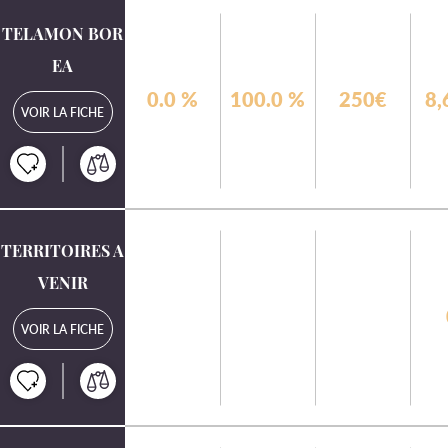
TELAMON BOR
EA
0.0
%
100.0
%
250€
8,
VOIR LA FICHE
TERRITOIRES A
VENIR
VOIR LA FICHE