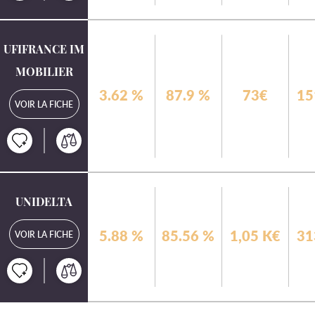
UFIFRANCE IM
MOBILIER
3.62
%
87.9
%
73€
15
VOIR LA FICHE
UNIDELTA
5.88
%
85.56
%
1,05 K€
31
VOIR LA FICHE