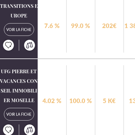
TRANSITIONS E
UROPE
7.6
%
99.0
%
202€
1 3
VOIR LA FICHE
UFG PIERRE ET
VACANCES CON
SEIL IMMOBILI
ER MOSELLE
4.02
%
100.0
%
5 K€
1
VOIR LA FICHE