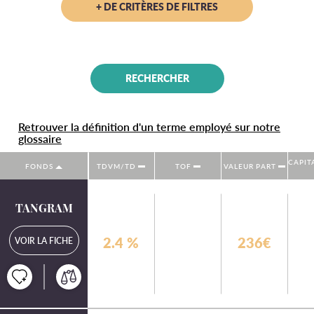
+ DE CRITÈRES DE FILTRES
Retrouver la définition d'un terme employé sur notre
glossaire
CAPIT
FONDS
TDVM/TD
TOF
VALEUR PART
TANGRAM
2.4
%
236€
VOIR LA FICHE