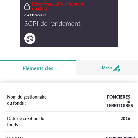
Réservé aux offres Premium
ou Gold
CATÉGORIE
SCPI de rendement
Eléments clés
Menu
Nom du gestionnaire
FONCIERES
&
du fonds :
TERRITOIRES
Date de création du
2016
fonds :