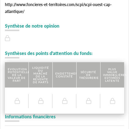
http://www.foncieres-et-territoires.com/scpi/scpi-ouest-cap-
atlantique/
Synthèse de notre opinion
Synthèses des points d'attention du fonds:
LIQUIDITÉ
EVOLUTION
PLUS
DU
POTENTIELLE
SÉCURITÉ
VALUE
MARCHÉ
ENDETTEMENT
DE LA
DE
IMMOBILIÈRES
DE LA
CONSTATÉ
VALEUR DE
TRÉSORERIE
ESTIMÉES
REVENTE
PART
LATENTE
DE PARTS
Informations financières