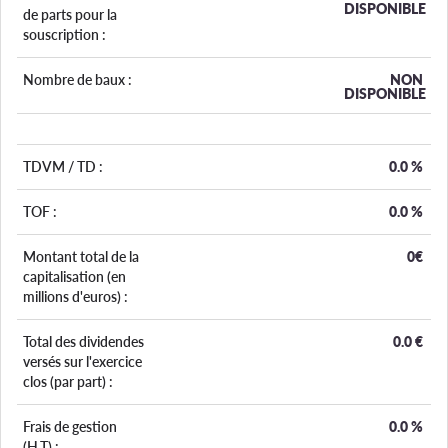
DISPONIBLE
de parts pour la
souscription :
Nombre de baux :
NON
DISPONIBLE
TDVM / TD :
0.0
%
TOF :
0.0
%
Montant total de la
0€
capitalisation (en
millions d'euros) :
Total des dividendes
0.0
€
versés sur l'exercice
clos (par part) :
Frais de gestion
0.0
%
(H.T) :