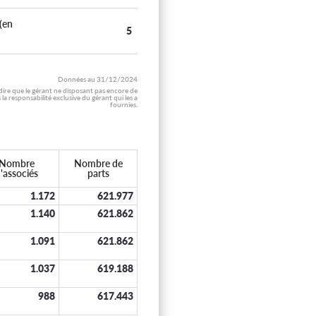
(en
5
Données au
31/12/2024
 dire que le gérant ne disposant pas encore de
 responsabilité exclusive du gérant qui les a
fournies.
Nombre
Nombre de
'associés
parts
1.172
621.977
1.140
621.862
1.091
621.862
1.037
619.188
988
617.443