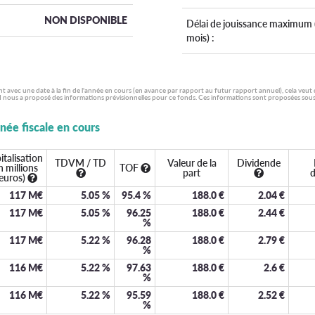
NON DISPONIBLE
Délai de jouissance maximum 
mois) :
ent avec une date à la fin de l'année en cours (en avance par rapport au futur rapport annuel), cela veut
 nous a proposé des informations prévisionnelles pour ce fonds. Ces informations sont proposées sous la
nnée fiscale en cours
italisation
TDVM / TD
Valeur de la
Dividende
n millions
TOF
part
d
euros)
117 M€
5.05
%
95.4
%
188.0
€
2.04
€
117 M€
5.05
%
96.25
188.0
€
2.44
€
%
117 M€
5.22
%
96.28
188.0
€
2.79
€
%
116 M€
5.22
%
97.63
188.0
€
2.6
€
%
116 M€
5.22
%
95.59
188.0
€
2.52
€
%