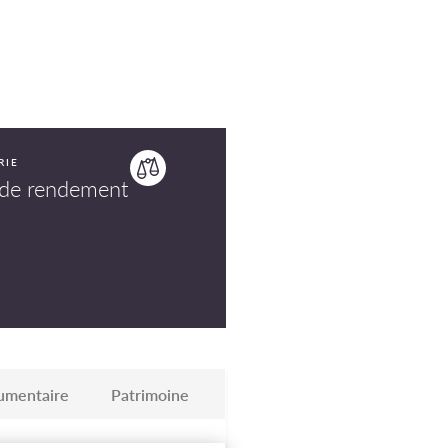
RIE
de rendement
umentaire
Patrimoine