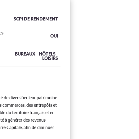
:
SCPI DE RENDEMENT
es
OUI
BUREAUX - HÔTELS -
LOISIRS
té de diversifier leur patrimoine
des commerces, des entrepôts et
le du territoire français et en
té à générer des revenus
rre Capitale, afin de diminuer