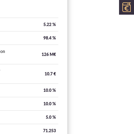
5.22
%
98.4
%
ion
126 M€
r
10.7
€
10.0
%
10.0
%
5.0
%
71.253