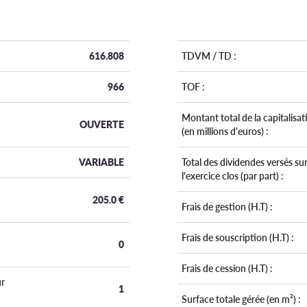
616.808
TDVM / TD :
966
TOF :
Montant total de la capitalisat
OUVERTE
(en millions d'euros) :
VARIABLE
Total des dividendes versés su
l'exercice clos (par part) :
205.0
€
Frais de gestion (H.T) :
Frais de souscription (H.T) :
0
Frais de cession (H.T) :
r
1
Surface totale gérée (en m²) :