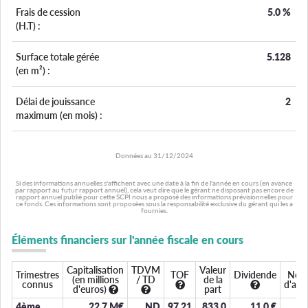
Frais de cession
5.0
%
(H.T) :
Surface totale gérée
5.128
(en m²) :
Délai de jouissance
2
maximum (en mois) :
Données au
31/12/2024
Si des informations annuelles s'affichent avec une date à la fin de l'année en cours (en avance
par rapport au futur rapport annuel), cela veut dire que le gérant ne disposant pas encore de
rapport annuel publié pour cette SCPI nous a proposé des informations prévisionnelles pour
ce fonds. Ces informations sont proposées sous la responsabilité exclusive du gérant qui les a
fournies.
Éléments financiers sur l'année fiscale en cours
Capitalisation
TDVM
Valeur
Trimestres
TOF
Dividende
Nom
(en millions
/ TD
de la
connus
d'ass
d'euros)
part
4ème
22,7 M€
ND
97.21
833.0
11.0
€