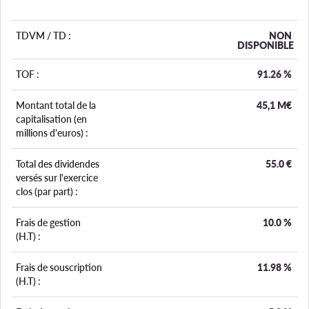
TDVM / TD :
NON
DISPONIBLE
TOF :
91.26
%
Montant total de la
45,1 M€
capitalisation (en
millions d'euros) :
Total des dividendes
55.0
€
versés sur l'exercice
clos (par part) :
Frais de gestion
10.0
%
(H.T) :
Frais de souscription
11.98
%
(H.T) :