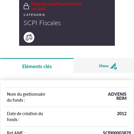
Réservé aux offres Premium
ou Gold
CATÉGORIE
SCPI Fiscales
Eléments clés
Menu
Nom du gestionnaire
ADVENIS
REIM
du fonds :
Date de création du
2012
fonds :
Ref AMF :
SCPI00003879