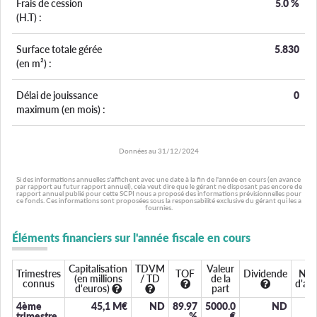
Frais de cession
5.0
%
(H.T) :
Surface totale gérée
5.830
(en m²) :
Délai de jouissance
0
maximum (en mois) :
Données au
31/12/2024
Si des informations annuelles s'affichent avec une date à la fin de l'année en cours (en avance
par rapport au futur rapport annuel), cela veut dire que le gérant ne disposant pas encore de
rapport annuel publié pour cette SCPI nous a proposé des informations prévisionnelles pour
ce fonds. Ces informations sont proposées sous la responsabilité exclusive du gérant qui les a
fournies.
Éléments financiers sur l'année fiscale en cours
Capitalisation
TDVM
Valeur
Trimestres
TOF
Dividende
Nom
(en millions
/ TD
de la
connus
d'ass
d'euros)
part
4ème
45,1 M€
ND
89.97
5000.0
ND
trimestre
%
€