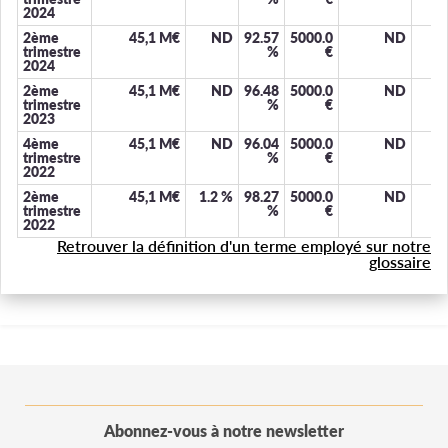
2024
2ème
45,1 M€
ND
92.57
5000.0
ND
trimestre
%
€
2024
2ème
45,1 M€
ND
96.48
5000.0
ND
trimestre
%
€
2023
4ème
45,1 M€
ND
96.04
5000.0
ND
trimestre
%
€
2022
2ème
45,1 M€
1.2
%
98.27
5000.0
ND
trimestre
%
€
2022
Retrouver la définition d'un terme employé sur notre
glossaire
Abonnez-vous à notre newsletter