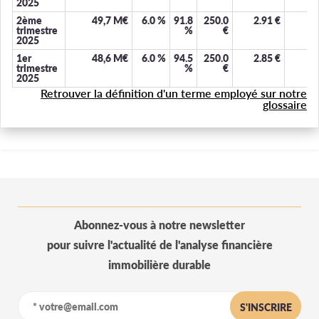
2025
2ème
49,7 M€
6.0
%
91.8
250.0
2.91
€
1.
trimestre
%
€
2025
1er
48,6 M€
6.0
%
94.5
250.0
2.85
€
1.
trimestre
%
€
2025
Retrouver la définition d'un terme employé sur notre
glossaire
Abonnez-vous à notre newsletter
pour suivre l'actualité de l'analyse financière
immobilière durable
S'INSCRIRE