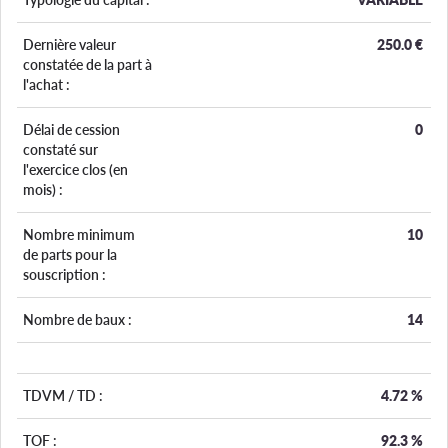
Dernière valeur
250.0
€
constatée de la part à
l'achat :
Délai de cession
0
constaté sur
l'exercice clos (en
mois) :
Nombre minimum
10
de parts pour la
souscription :
Nombre de baux :
14
TDVM / TD :
4.72
%
TOF :
92.3
%