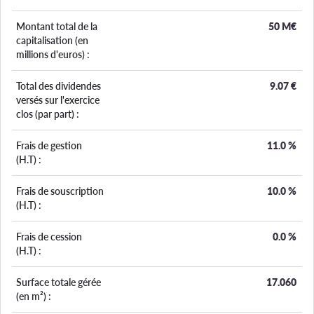
Montant total de la
50 M€
capitalisation (en
millions d'euros) :
Total des dividendes
9.07
€
versés sur l'exercice
clos (par part) :
Frais de gestion
11.0
%
(H.T) :
Frais de souscription
10.0
%
(H.T) :
Frais de cession
0.0
%
(H.T) :
Surface totale gérée
17.060
(en m²) :