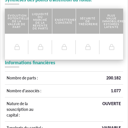
LIQUIDITÉ
EVOLUTION
PLUS
DU
POTENTIELLE
SÉCURITÉ
VALUE
MARCHÉ
ENDETTEMENT
DE LA
DE
IMMOBILIÈRES
DE LA
CONSTATÉ
VALEUR DE
TRÉSORERIE
ESTIMÉES
REVENTE
PART
LATENTE
DE PARTS
Informations financières
Nombre de parts :
200.182
Nombre d'associés :
1.077
Nature de la
OUVERTE
souscription au
capital :
Typologie du capital :
VARIABLE