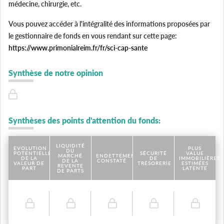
médecine, chirurgie, etc.
Vous pouvez accéder à l'intégralité des informations proposées par
le gestionnaire de fonds en vous rendant sur cette page:
https://www.primonialreim.fr/fr/sci-cap-sante
Synthèse de notre opinion
Synthèses des points d'attention du fonds:
LIQUIDITÉ
EVOLUTION
PLUS
DU
POTENTIELLE
SÉCURITÉ
VALUE
MARCHÉ
ENDETTEMENT
DE LA
DE
IMMOBILIÈRES
DE LA
CONSTATÉ
VALEUR DE
TRÉSORERIE
ESTIMÉES
REVENTE
PART
LATENTE
DE PARTS