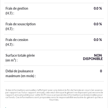
Frais de gestion
0.0
%
(H.T) :
Frais de souscription
0.0
%
(H.T) :
Frais de cession
0.0
%
(H.T) :
Surface totale gérée
NON
DISPONIBLE
(en m²) :
Délai de jouissance
0
maximum (en mois) :
Si des informations annuelles s'affichent avec une date à la fin de l'année en cours (en avance
par rapport au futur rapport annuel), cela veut dire que le gérant ne disposant pas encore de
rapport annuel publié pour cette SCPI nous a proposé des informations prévisionnelles pour
ce fonds. Ces informations sont proposées sous la responsabilité exclusive du gérant qui les a
fournies.