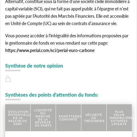
Alternatif, constitué sous la forme d’une société civile immobilière à
capital variable (SCI), qui ne fait pas appel public à l’épargne et n’est
pas agréée par l’Autorité des Marchés Financiers. Elle est accessible
en Unité de Compte (UC) au sein de contrats d’assurance vie.
Vous pouvez accéder à l'intégralité des informations proposées par
le gestionnaire de fonds en vous rendant sur cette page:
https://www.perial.com/sci/perial-euro-carbone
Synthèse de notre opinion
Synthèses des points d'attention du fonds:
LIQUIDITÉ
EVOLUTION
PLUS
DU
POTENTIELLE
SÉCURITÉ
VALUE
MARCHÉ
ENDETTEMENT
DE LA
DE
IMMOBILIÈRES
DE LA
CONSTATÉ
VALEUR DE
TRÉSORERIE
ESTIMÉES
REVENTE
PART
LATENTE
DE PARTS