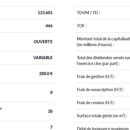
123.601
TDVM / TD :
466
TOF :
Montant total de la capitalisat
OUVERTE
(en millions d'euros) :
VARIABLE
Total des dividendes versés su
l'exercice clos (par part) :
200.0
€
Frais de gestion (H.T) :
Frais de souscription (H.T) :
0
Frais de cession (H.T) :
r
30
Surface totale gérée (en m²) :
7
Délai de jouissance maximum 