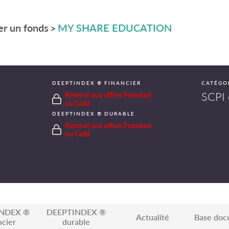
r un fonds
MY SHARE EDUCATION
>
DEEPTINDEX ® FINANCIER
CATÉGO
SCPI 
Réservé aux offres Premium
ou Gold
DEEPTINDEX ® DURABLE
Réservé aux offres Premium
ou Gold
NDEX ®
DEEPTINDEX ®
Actualité
Base doc
ncier
durable