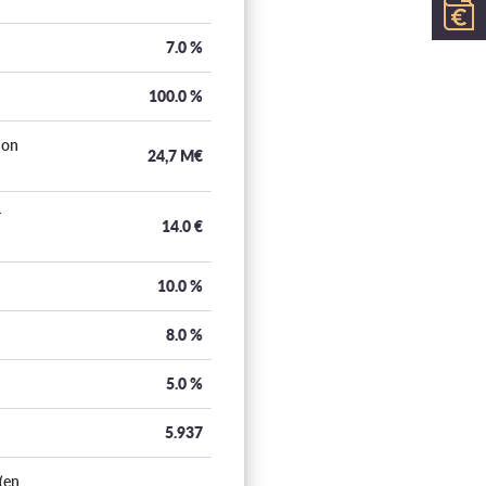
7.0
%
100.0
%
ion
24,7 M€
r
14.0
€
10.0
%
8.0
%
5.0
%
5.937
(en