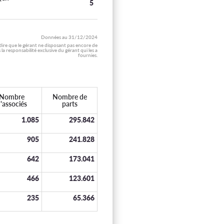
5
Données au
31/12/2024
 dire que le gérant ne disposant pas encore de
 responsabilité exclusive du gérant qui les a
fournies.
Nombre
Nombre de
'associés
parts
1.085
295.842
905
241.828
642
173.041
466
123.601
235
65.366