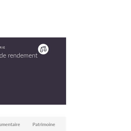
RIE
de rendement
umentaire
Patrimoine