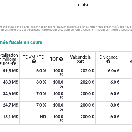
mois) :
ent avec une date à la fin de l'année en cours (en avance par rapport au futur rapport annuel), cela veut
 nous a proposé des informations prévisionnelles pour ce fonds. Ces informations sont proposées sous la
nnée fiscale en cours
italisation
TDVM / TD
Valeur de la
Dividende
n millions
TOF
part
d
euros)
59,8 M€
6.0
%
100.0
202.0
€
6.06
€
%
48,8 M€
6.0
%
100.0
202.0
€
6.0
€
%
34,6 M€
7.0
%
100.0
200.0
€
6.0
€
%
24,7 M€
7.0
%
100.0
200.0
€
8.0
€
%
13,1 M€
ND
100.0
200.0
€
6.0
€
%