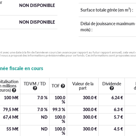
r
NON DISPONIBLE
Surface totale gérée (en m²) :
NON DISPONIBLE
Délai de jouissance maximum 
mois) :
ent avec une date à la fin de l'année en cours (en avance par rapport au futur rapport annuel), cela veut
 nous a proposé des informations prévisionnelles pour ce fonds. Ces informations sont proposées sous la
nnée fiscale en cours
italisation
TDVM / TD
Valeur de la
Dividende
n millions
TOF
part
d
euros)
100 M€
7.0
%
100.0
300.0
€
6.24
€
%
79,5 M€
7.0
%
99.3
%
300.0
€
6.3
€
67,4 M€
ND
100.0
300.0
€
5.7
€
%
55 M€
ND
100.0
300.0
€
4.5
€
%