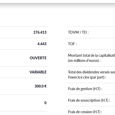
276.413
TDVM / TD :
4.443
TOF :
Montant total de la capitalisat
OUVERTE
(en millions d'euros) :
VARIABLE
Total des dividendes versés su
l'exercice clos (par part) :
300.0
€
Frais de gestion (H.T) :
Frais de souscription (H.T) :
0
Frais de cession (H.T) :