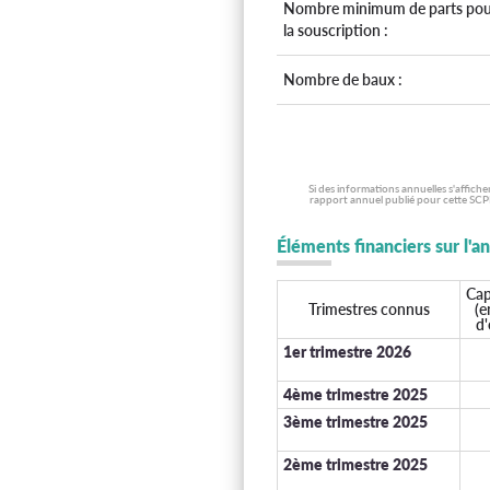
Nombre minimum de parts pou
la souscription :
Nombre de baux :
Si des informations annuelles s'affich
rapport annuel publié pour cette SCPI
Éléments financiers sur l'a
Cap
Trimestres connus
(e
d'
1er trimestre 2026
4ème trimestre 2025
3ème trimestre 2025
2ème trimestre 2025