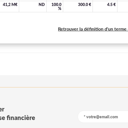
41,2 M€
ND
100.0
300.0
€
4.5
€
%
Retrouver la définition d'un terme
er
yse financière