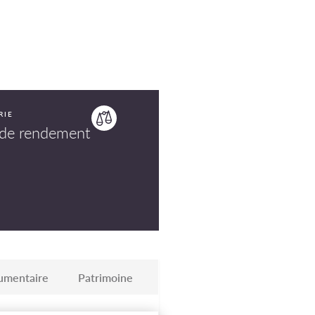
RIE
de rendement
umentaire
Patrimoine