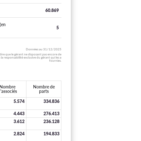
60.869
(en
5
Données au
31/12/2025
 dire que le gérant ne disposant pas encore de
 responsabilité exclusive du gérant qui les a
fournies.
Nombre
Nombre de
'associés
parts
5.574
334.836
4.443
276.413
3.612
236.128
2.824
194.833