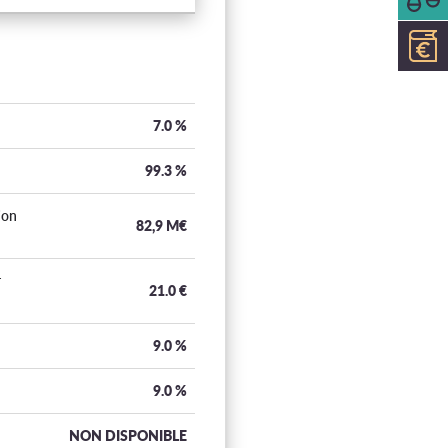
7.0
%
99.3
%
ion
82,9 M€
r
21.0
€
9.0
%
9.0
%
NON DISPONIBLE