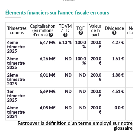
Éléments financiers sur l'année fiscale en cours
Capitalisation
TDVM
Valeur
Trimestres
TOF
Dividende
Nom
(en millions
/ TD
de la
connus
d'ass
d'euros)
part
4ème
6,47 M€
6.13
%
100.0
200.0
4.27
€
trimestre
%
€
2025
3ème
6,26 M€
ND
100.0
200.0
1.61
€
trimestre
%
€
2025
2ème
6,01 M€
ND
ND
200.0
1.88
€
trimestre
€
2025
1er
5,69 M€
ND
ND
200.0
4.51
€
trimestre
€
2025
4ème
4,05 M€
ND
ND
200.0
0.0
€
trimestre
€
2024
Retrouver la définition d'un terme employé sur notre
glossaire