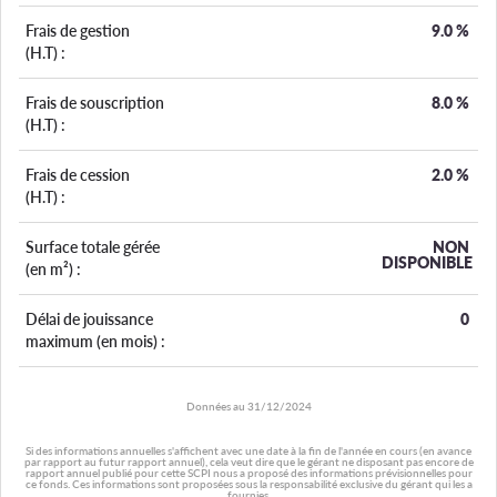
Frais de gestion
9.0
%
(H.T) :
Frais de souscription
8.0
%
(H.T) :
Frais de cession
2.0
%
(H.T) :
Surface totale gérée
NON
DISPONIBLE
(en m²) :
Délai de jouissance
0
maximum (en mois) :
Données au
31/12/2024
Si des informations annuelles s'affichent avec une date à la fin de l'année en cours (en avance
par rapport au futur rapport annuel), cela veut dire que le gérant ne disposant pas encore de
rapport annuel publié pour cette SCPI nous a proposé des informations prévisionnelles pour
ce fonds. Ces informations sont proposées sous la responsabilité exclusive du gérant qui les a
fournies.