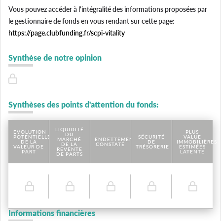
Vous pouvez accéder à l'intégralité des informations proposées par
le gestionnaire de fonds en vous rendant sur cette page:
https://page.clubfunding.fr/scpi-vitality
Synthèse de notre opinion
Synthèses des points d'attention du fonds:
LIQUIDITÉ
EVOLUTION
PLUS
DU
POTENTIELLE
SÉCURITÉ
VALUE
MARCHÉ
ENDETTEMENT
DE LA
DE
IMMOBILIÈRES
DE LA
CONSTATÉ
VALEUR DE
TRÉSORERIE
ESTIMÉES
REVENTE
PART
LATENTE
DE PARTS
Informations financières