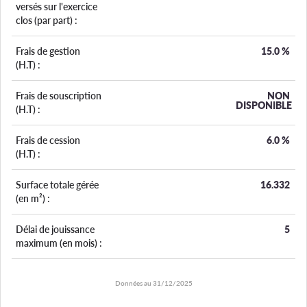
versés sur l'exercice
clos (par part) :
Frais de gestion
15.0
%
(H.T) :
Frais de souscription
NON
DISPONIBLE
(H.T) :
Frais de cession
6.0
%
(H.T) :
Surface totale gérée
16.332
(en m²) :
Délai de jouissance
5
maximum (en mois) :
Données au
31/12/2025