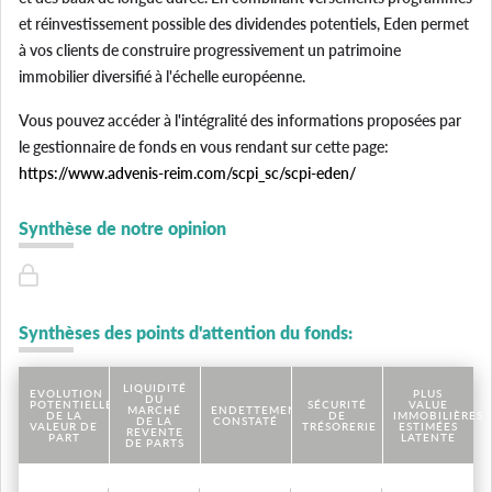
et réinvestissement possible des dividendes potentiels, Eden permet
à vos clients de construire progressivement un patrimoine
immobilier diversifié à l'échelle européenne.
Vous pouvez accéder à l'intégralité des informations proposées par
le gestionnaire de fonds en vous rendant sur cette page:
https://www.advenis-reim.com/scpi_sc/scpi-eden/
Synthèse de notre opinion
Synthèses des points d'attention du fonds:
LIQUIDITÉ
EVOLUTION
PLUS
DU
POTENTIELLE
SÉCURITÉ
VALUE
MARCHÉ
ENDETTEMENT
DE LA
DE
IMMOBILIÈRES
DE LA
CONSTATÉ
VALEUR DE
TRÉSORERIE
ESTIMÉES
REVENTE
PART
LATENTE
DE PARTS