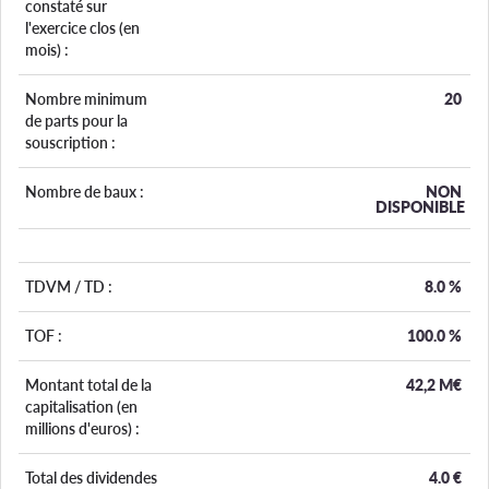
constaté sur
l'exercice clos (en
mois) :
Nombre minimum
20
de parts pour la
souscription :
Nombre de baux :
NON
DISPONIBLE
TDVM / TD :
8.0
%
TOF :
100.0
%
Montant total de la
42,2 M€
capitalisation (en
millions d'euros) :
Total des dividendes
4.0
€