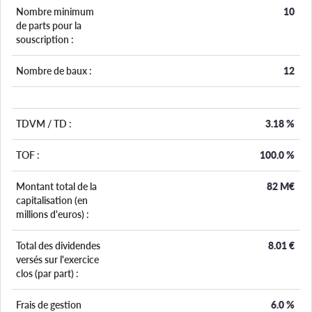
Nombre minimum
10
de parts pour la
souscription :
Nombre de baux :
12
TDVM / TD :
3.18
%
TOF :
100.0
%
Montant total de la
82 M€
capitalisation (en
millions d'euros) :
Total des dividendes
8.01
€
versés sur l'exercice
clos (par part) :
Frais de gestion
6.0
%