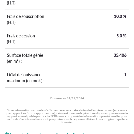
(H.T) :
Frais de souscription
10.0
%
(H.T) :
Frais de cession
5.0
%
(H.T) :
Surface totale gérée
35.406
(en m²) :
Délai de jouissance
1
maximum (en mois) :
Données au
31/12/2024
Si des informations annuelles s'affichent avec une date à la fin de l'année en cours (en avance
par rapport au futur rapport annuel), cela veut dire que le gérant ne disposant pas encore de
rapport annuel publié pour cette SCPI nous a proposé des informations prévisionnelles pour
ce fonds. Ces informations sont proposées sous la responsabilité exclusive du gérant qui les a
fournies.