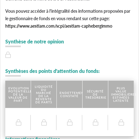
Vous pouvez accéder à l'intégralité des informations proposées par
le gestionnaire de fonds en vous rendant sur cette page:
https://www.aestiam.com/scpi/aestiam-caphebergimmo
Synthèse de notre opinion
Synthèses des points d'attention du fonds:
LIQUIDITÉ
EVOLUTION
PLUS
DU
POTENTIELLE
SÉCURITÉ
VALUE
MARCHÉ
ENDETTEMENT
DE LA
DE
IMMOBILIÈRES
DE LA
CONSTATÉ
VALEUR DE
TRÉSORERIE
ESTIMÉES
REVENTE
PART
LATENTE
DE PARTS