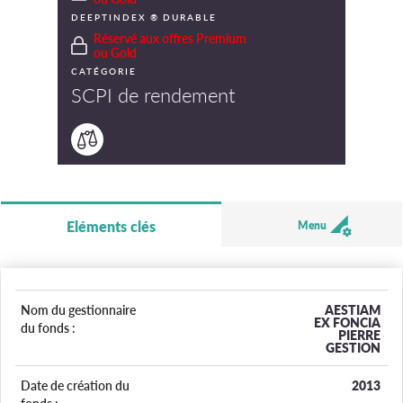
DEEPTINDEX ® DURABLE
Réservé aux offres Premium
ou Gold
CATÉGORIE
SCPI de rendement
Eléments clés
Menu
Nom du gestionnaire
AESTIAM
EX FONCIA
du fonds :
PIERRE
GESTION
Date de création du
2013