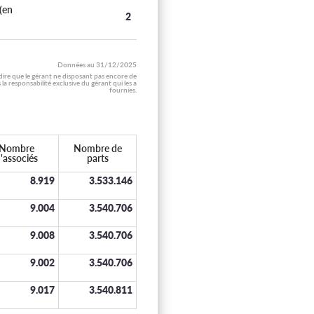
(en
2
Données au
31/12/2025
 dire que le gérant ne disposant pas encore de
 responsabilité exclusive du gérant qui les a
fournies.
Nombre
Nombre de
'associés
parts
8.919
3.533.146
9.004
3.540.706
9.008
3.540.706
9.002
3.540.706
9.017
3.540.811