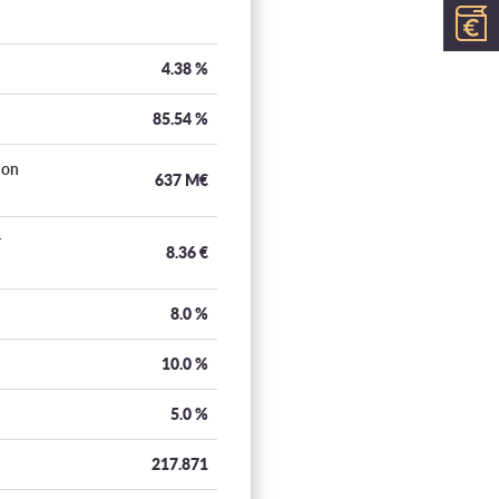
4.38
%
85.54
%
ion
637 M€
r
8.36
€
8.0
%
10.0
%
5.0
%
217.871