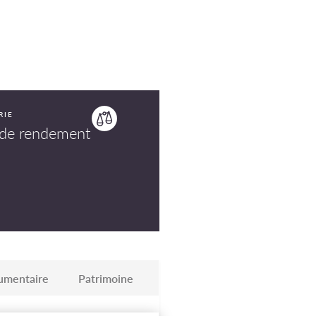
RIE
de rendement
umentaire
Patrimoine