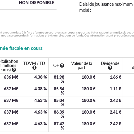
NON DISPONIBLE
Délai de jouissance maximum 
mois) :
ent avec une date à la fin de l'année en cours (en avance par rapport au futur rapport annuel), cela veut
 nous a proposé des informations prévisionnelles pour ce fonds. Ces informations sont proposées sous la
nnée fiscale en cours
italisation
TDVM / TD
Valeur de la
Dividende
n millions
TOF
part
d
euros)
636 M€
4.38
%
81.98
180.0
€
1.66
€
%
637 M€
4.38
%
85.54
180.0
€
1.11
€
%
637 M€
4.63
%
85.04
180.0
€
2.42
€
%
637 M€
4.63
%
86.39
180.0
€
2.41
€
%
637 M€
4.63
%
87.42
180.0
€
2.42
€
%