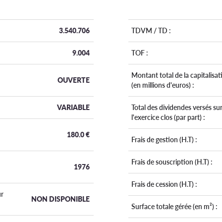
3.540.706
TDVM / TD :
9.004
TOF :
Montant total de la capitalisat
OUVERTE
(en millions d'euros) :
VARIABLE
Total des dividendes versés su
l'exercice clos (par part) :
180.0
€
Frais de gestion (H.T) :
Frais de souscription (H.T) :
1976
Frais de cession (H.T) :
r
NON DISPONIBLE
Surface totale gérée (en m²) :