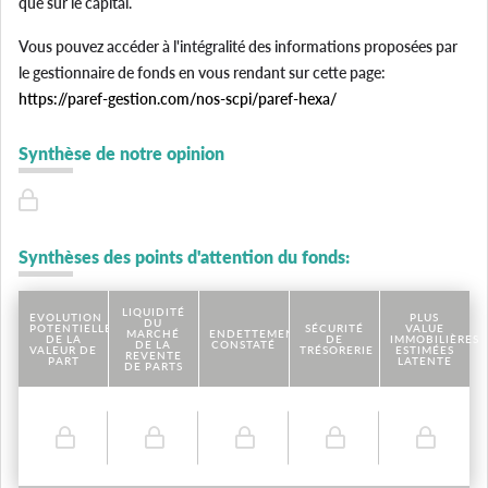
que sur le capital.
Vous pouvez accéder à l'intégralité des informations proposées par
le gestionnaire de fonds en vous rendant sur cette page:
https://paref-gestion.com/nos-scpi/paref-hexa/
Synthèse de notre opinion
Synthèses des points d'attention du fonds:
LIQUIDITÉ
EVOLUTION
PLUS
DU
POTENTIELLE
SÉCURITÉ
VALUE
MARCHÉ
ENDETTEMENT
DE LA
DE
IMMOBILIÈRES
DE LA
CONSTATÉ
VALEUR DE
TRÉSORERIE
ESTIMÉES
REVENTE
PART
LATENTE
DE PARTS