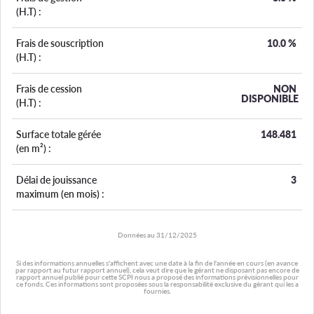
(H.T) :
Frais de souscription
10.0
%
(H.T) :
Frais de cession
NON
DISPONIBLE
(H.T) :
Surface totale gérée
148.481
(en m²) :
Délai de jouissance
3
maximum (en mois) :
Données au
31/12/2025
Si des informations annuelles s'affichent avec une date à la fin de l'année en cours (en avance
par rapport au futur rapport annuel), cela veut dire que le gérant ne disposant pas encore de
rapport annuel publié pour cette SCPI nous a proposé des informations prévisionnelles pour
ce fonds. Ces informations sont proposées sous la responsabilité exclusive du gérant qui les a
fournies.