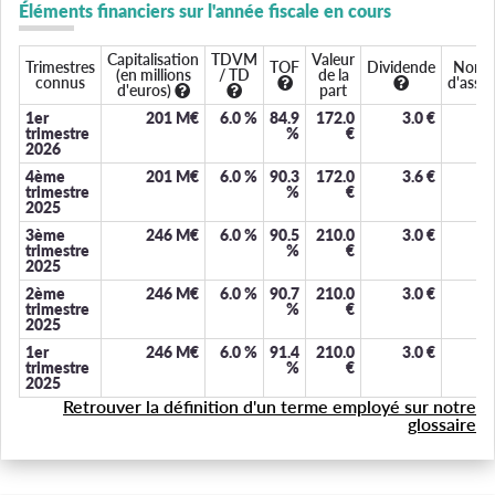
Éléments financiers sur l'année fiscale en cours
Capitalisation
TDVM
Valeur
Trimestres
TOF
Dividende
Nomb
(en millions
/ TD
de la
connus
d'assoc
d'euros)
part
1er
201 M€
6.0
%
84.9
172.0
3.0
€
3.
trimestre
%
€
2026
4ème
201 M€
6.0
%
90.3
172.0
3.6
€
3.
trimestre
%
€
2025
3ème
246 M€
6.0
%
90.5
210.0
3.0
€
3.
trimestre
%
€
2025
2ème
246 M€
6.0
%
90.7
210.0
3.0
€
3.
trimestre
%
€
2025
1er
246 M€
6.0
%
91.4
210.0
3.0
€
3.
trimestre
%
€
2025
Retrouver la définition d'un terme employé sur notre
glossaire