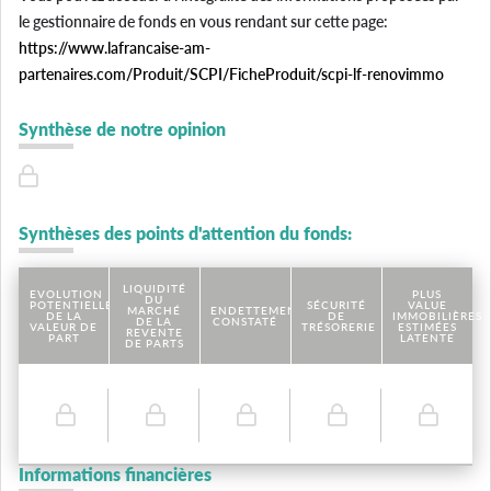
le gestionnaire de fonds en vous rendant sur cette page:
https://www.lafrancaise-am-
partenaires.com/Produit/SCPI/FicheProduit/scpi-lf-renovimmo
Synthèse de notre opinion
Synthèses des points d'attention du fonds:
LIQUIDITÉ
EVOLUTION
PLUS
DU
POTENTIELLE
SÉCURITÉ
VALUE
MARCHÉ
ENDETTEMENT
DE LA
DE
IMMOBILIÈRES
DE LA
CONSTATÉ
VALEUR DE
TRÉSORERIE
ESTIMÉES
REVENTE
PART
LATENTE
DE PARTS
Informations financières