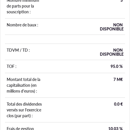
Nombre minimum
5
de parts pour la
souscription :
Nombre de baux :
NON
DISPONIBLE
TDVM / TD :
NON
DISPONIBLE
TOF :
95.0
%
Montant total de la
7 M€
capitalisation (en
millions d'euros) :
Total des dividendes
0.0
€
versés sur l'exercice
clos (par part) :
Frais de gestion
10.03
%