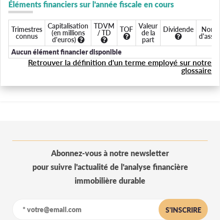
Éléments financiers sur l'année fiscale en cours
Capitalisation
TDVM
Valeur
Trimestres
TOF
Dividende
Nomb
(en millions
/ TD
de la
connus
d'assoc
d'euros)
part
Aucun élément financier disponible
Retrouver la définition d'un terme employé sur notre
glossaire
Abonnez-vous à notre newsletter
pour suivre l'actualité de l'analyse financière
immobilière durable
S'INSCRIRE