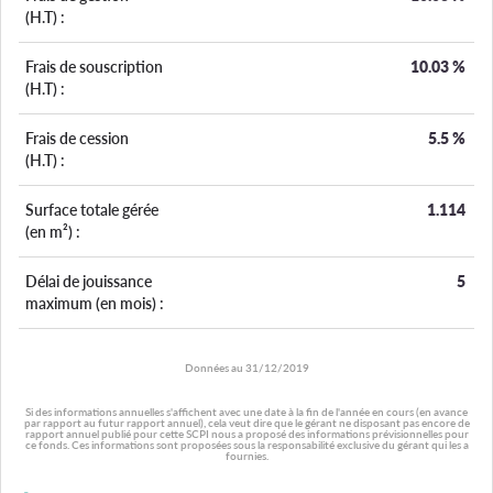
(H.T) :
Frais de souscription
10.03
%
(H.T) :
Frais de cession
5.5
%
(H.T) :
Surface totale gérée
1.114
(en m²) :
Délai de jouissance
5
maximum (en mois) :
Données au
31/12/2019
Si des informations annuelles s'affichent avec une date à la fin de l'année en cours (en avance
par rapport au futur rapport annuel), cela veut dire que le gérant ne disposant pas encore de
rapport annuel publié pour cette SCPI nous a proposé des informations prévisionnelles pour
ce fonds. Ces informations sont proposées sous la responsabilité exclusive du gérant qui les a
fournies.