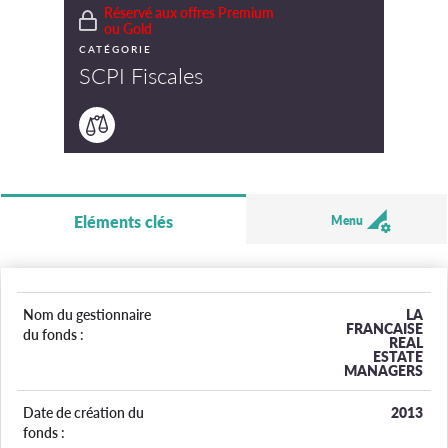
Réservé aux offres Premium
ou Gold
CATÉGORIE
SCPI Fiscales
Eléments clés
Menu
Nom du gestionnaire
LA
FRANCAISE
du fonds :
REAL
ESTATE
MANAGERS
Date de création du
2013
fonds :