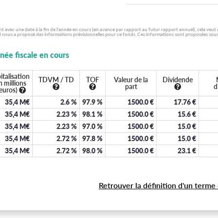
ent avec une date à la fin de l'année en cours (en avance par rapport au futur rapport annuel), cela veut
 nous a proposé des informations prévisionnelles pour ce fonds. Ces informations sont proposées sous la
nnée fiscale en cours
italisation
TDVM / TD
TOF
Valeur de la
Dividende
n millions
part
d
euros)
35,4 M€
2.6
%
97.9
%
1500.0
€
17.76
€
35,4 M€
2.23
%
98.1
%
1500.0
€
15.6
€
35,4 M€
2.23
%
97.0
%
1500.0
€
15.0
€
35,4 M€
2.72
%
97.8
%
1500.0
€
15.0
€
35,4 M€
2.72
%
98.0
%
1500.0
€
23.1
€
Retrouver la définition d'un terme