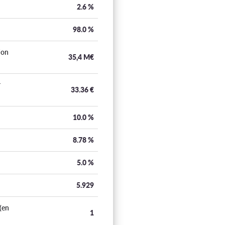
2.6
%
98.0
%
ion
35,4 M€
r
33.36
€
10.0
%
8.78
%
5.0
%
5.929
(en
1