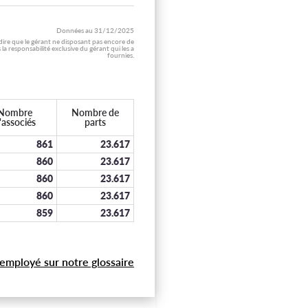
Données au
31/12/2025
 dire que le gérant ne disposant pas encore de
 responsabilité exclusive du gérant qui les a
fournies.
Nombre
Nombre de
'associés
parts
861
23.617
860
23.617
860
23.617
860
23.617
859
23.617
 employé sur notre glossaire