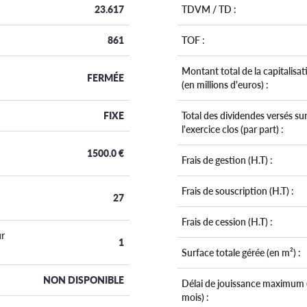
23.617
TDVM / TD :
861
TOF :
Montant total de la capitalisat
FERMÉE
(en millions d'euros) :
FIXE
Total des dividendes versés su
l'exercice clos (par part) :
1500.0
€
Frais de gestion (H.T) :
Frais de souscription (H.T) :
27
Frais de cession (H.T) :
r
1
Surface totale gérée (en m²) :
NON DISPONIBLE
Délai de jouissance maximum 
mois) :