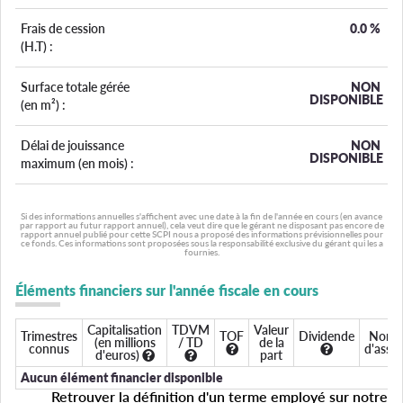
Frais de cession
0.0
%
(H.T) :
Surface totale gérée
NON
DISPONIBLE
(en m²) :
Délai de jouissance
NON
DISPONIBLE
maximum (en mois) :
Si des informations annuelles s'affichent avec une date à la fin de l'année en cours (en avance
par rapport au futur rapport annuel), cela veut dire que le gérant ne disposant pas encore de
rapport annuel publié pour cette SCPI nous a proposé des informations prévisionnelles pour
ce fonds. Ces informations sont proposées sous la responsabilité exclusive du gérant qui les a
fournies.
Éléments financiers sur l'année fiscale en cours
Capitalisation
TDVM
Valeur
Trimestres
TOF
Dividende
Nomb
(en millions
/ TD
de la
connus
d'assoc
d'euros)
part
Aucun élément financier disponible
Retrouver la définition d'un terme employé sur notre