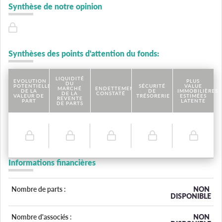
Synthèse de notre opinion
Synthèses des points d'attention du fonds:
LIQUIDITÉ
EVOLUTION
PLUS
DU
POTENTIELLE
SÉCURITÉ
VALUE
MARCHÉ
ENDETTEMENT
DE LA
DE
IMMOBILIÈRES
DE LA
CONSTATÉ
VALEUR DE
TRÉSORERIE
ESTIMÉES
REVENTE
PART
LATENTE
DE PARTS
Informations financières
Nombre de parts :
NON
DISPONIBLE
Nombre d'associés :
NON