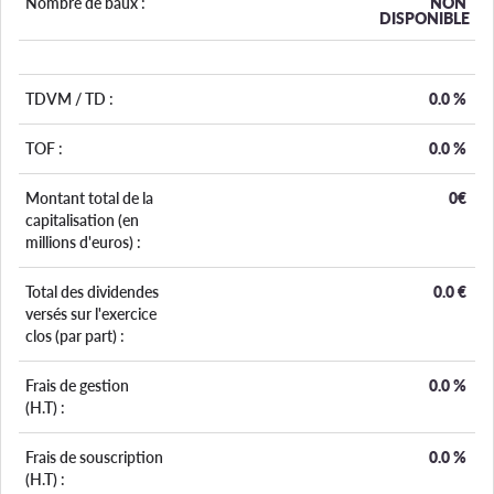
Nombre de baux :
NON
DISPONIBLE
TDVM / TD :
0.0
%
TOF :
0.0
%
Montant total de la
0€
capitalisation (en
millions d'euros) :
Total des dividendes
0.0
€
versés sur l'exercice
clos (par part) :
Frais de gestion
0.0
%
(H.T) :
Frais de souscription
0.0
%
(H.T) :