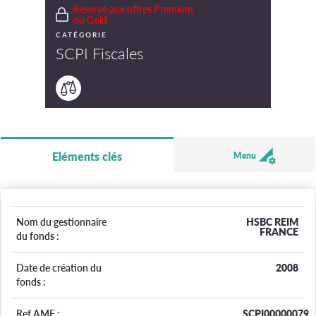
Réservé aux offres Premium
ou Gold
CATÉGORIE
SCPI Fiscales
Eléments clés
Menu
Nom du gestionnaire
HSBC REIM
FRANCE
du fonds :
Date de création du
2008
fonds :
Ref AMF :
SCPI00000079