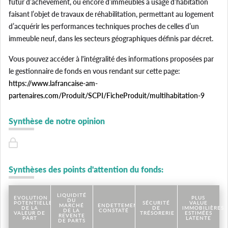
futur d’achèvement, ou encore d’immeubles à usage d’habitation
faisant l’objet de travaux de réhabilitation, permettant au logement
d’acquérir les performances techniques proches de celles d’un
immeuble neuf, dans les secteurs géographiques définis par décret.
Vous pouvez accéder à l'intégralité des informations proposées par
le gestionnaire de fonds en vous rendant sur cette page:
https://www.lafrancaise-am-
partenaires.com/Produit/SCPI/FicheProduit/multihabitation-9
Synthèse de notre opinion
Synthèses des points d'attention du fonds:
LIQUIDITÉ
EVOLUTION
PLUS
DU
POTENTIELLE
SÉCURITÉ
VALUE
MARCHÉ
ENDETTEMENT
DE LA
DE
IMMOBILIÈRES
DE LA
CONSTATÉ
VALEUR DE
TRÉSORERIE
ESTIMÉES
REVENTE
PART
LATENTE
DE PARTS