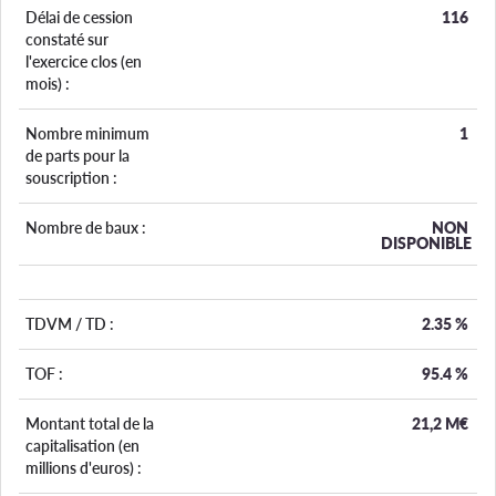
Délai de cession
116
constaté sur
l'exercice clos (en
mois) :
Nombre minimum
1
de parts pour la
souscription :
Nombre de baux :
NON
DISPONIBLE
TDVM / TD :
2.35
%
TOF :
95.4
%
Montant total de la
21,2 M€
capitalisation (en
millions d'euros) :