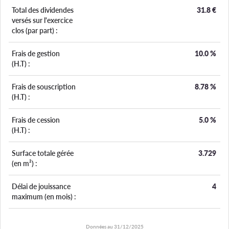
Total des dividendes
31.8
€
versés sur l'exercice
clos (par part) :
Frais de gestion
10.0
%
(H.T) :
Frais de souscription
8.78
%
(H.T) :
Frais de cession
5.0
%
(H.T) :
Surface totale gérée
3.729
(en m²) :
Délai de jouissance
4
maximum (en mois) :
Données au
31/12/2025