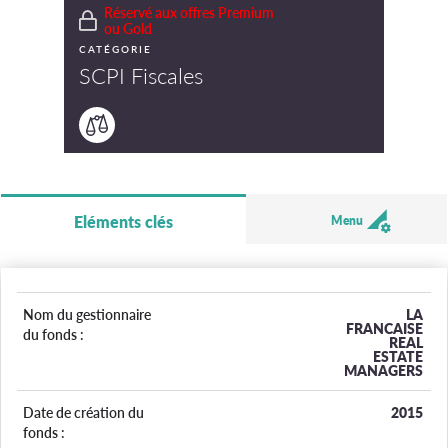
Réservé aux offres Premium
ou Gold
CATÉGORIE
SCPI Fiscales
Eléments clés
Menu
Nom du gestionnaire
LA
FRANCAISE
du fonds :
REAL
ESTATE
MANAGERS
Date de création du
2015
fonds :