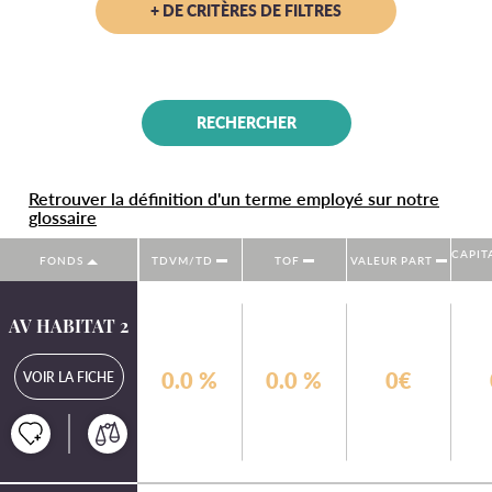
+ DE CRITÈRES DE FILTRES
Retrouver la définition d'un terme employé sur notre
glossaire
CAPIT
FONDS
TDVM/TD
TOF
VALEUR PART
AV HABITAT 2
0.0
%
0.0
%
0€
VOIR LA FICHE