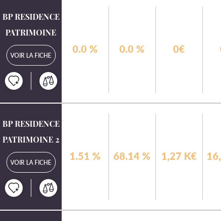
BP RESIDENCE
PATRIMOINE
0.0
%
0.0
%
0€
VOIR LA FICHE
BP RESIDENCE
PATRIMOINE 2
1.51
%
68.14
%
1,27 K€
16
VOIR LA FICHE