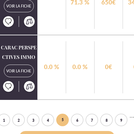
71.3
%
650€
3
VOIR LA FICHE
CARAC PERSPE
CTIVES IMMO
0.0
%
0.0
%
0€
VOIR LA FICHE
5
1
2
3
4
6
7
8
9