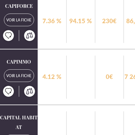
CAPIFORCE
7.36
%
94.15
%
230€
86
VOIR LA FICHE
CAPIMMO
4.12
%
0€
7 2
VOIR LA FICHE
CAPITAL HABIT
AT